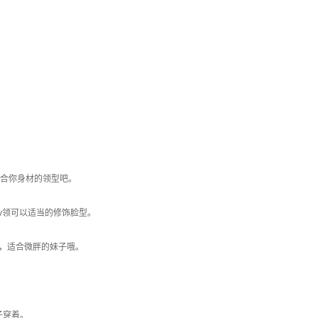
适合你身材的领型吧。
v领可以适当的修饰脸型。
用，适合微胖的妹子哦。
子穿着。