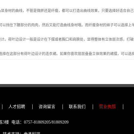
凸显身材的曲线，不管是微胖还是纤瘦，都可以打造出曲线效果，只要选择好适合自
可以挡住下腰部分的肉肉，然后又能打造曲线身材哦。而纤瘦身材的妹子可以选择上
设计。荷叶边设计一般是设计在下摆或者胸口和肩膀处，显得整体有立体层次感，打
选择在这部分有荷叶边设计的连衣裙。如果你喜欢层层叠叠立体效果的裙摆，可以选
人才招聘
咨询留言
联系我们
营业执照
0757-81809205/81809209