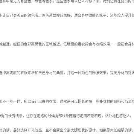
色系中常见的有蓝色，绿色等色系，这些色系可以让人冷静下来，特别适合在夏日的
中让自己更苍白的颜色哦。冷色系显瘦效果好，适合身材微胖的妹子，还能给人提升
域越近，越低的色彩离黑色的区域越近。低明度的连衣裙会有收缩效果，一般适合身
选择高明度的衣服来增加自己身材的曲度，打造一种颜色的膨胀效果，提高身材的饱
都不可能一样，所以设计出来的衣服，通常是可以扬长避短，弥补身材的缺陷和凸显
伸腿的长度线条，让你在走路的时候腿部线条随着行走而若隐若现，格外地性感迷人。
短的话，最好选择开叉较高，且不会露出全部大腿形状的设计。如果是大长细腿的话