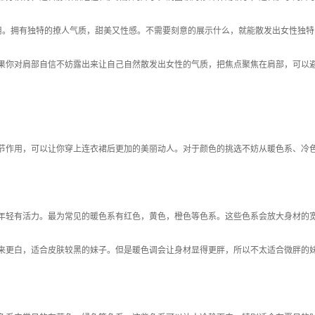
用。拥有独特的撩人气质，甜美又性感。不需要刻意的展示什么，就能散发出女性独特
果你对肩部自信不妨露出来让自己自然散发出女性的气质，把焦点聚焦在肩部，可以
节作用，可以让你穿上连衣裙后更加的美丽动人。对于颜色的挑选不妨从暖色系、冷
年轻有活力。最为常见的暖色系有红色，黄色，橙色等色系。这些色系会放大身材的
来更白，适合皮肤较黑的妹子。但是暖色调会让身材显得更胖，所以不太适合微胖的