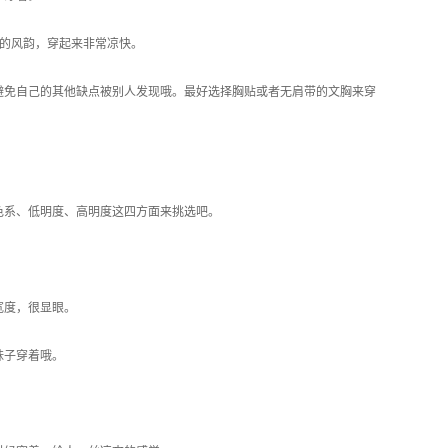
的风韵，穿起来非常凉快。
避免自己的其他缺点被别人发现哦。最好选择胸贴或者无肩带的文胸来穿
色系、低明度、高明度这四方面来挑选吧。
宽度，很显眼。
妹子穿着哦。