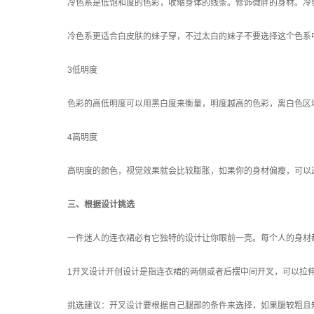
冷色系是低饱和度的色彩，收缩身体的线条。修饰微胖的身材。冷
冷色系更适合白皮肤的妹子穿，不过太白的妹子不要选择这个色系
3低明度
色彩的高低明度可以用黑白度来衡量，明度越高的色彩，离白色区
4高明度
高明度的颜色，视觉效果就会比较膨胀，如果你的身材偏瘦，可以
三、根据设计挑选
一件迷人的连衣裙必有它独特的设计让你眼前一亮。每个人的身材
1开叉设计开创设计是指连衣裙的两侧或者后摆中间开叉，可以拉
挑选建议：开叉设计要根据自己腿部的条件来选择，如果腿较粗且