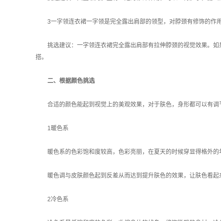
3一字领连衣裙一字领是完全露出肩部的领型，对脖颈有修饰的作
挑选建议：一字领连衣裙完全露出肩部有拉伸脖颈的视觉效果。如
搭。
二、根据颜色挑选
合适的颜色能起到视觉上的美观效果，对于肤色，身形都可以有调
1暖色系
暖色系的色彩饱和度较高，色彩亮丽，在夏天的时候穿显得格外的
暖色调与皮肤颜色起到反差从而达到提升肤色的效果，让肤色看起
2冷色系