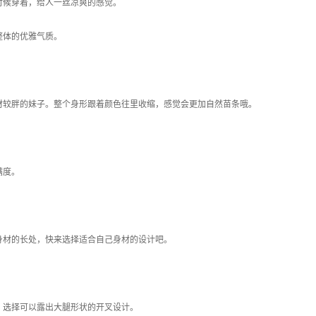
时候穿着，给人一丝凉爽的感觉。
整体的优雅气质。
材较胖的妹子。整个身形跟着颜色往里收缩，感觉会更加自然苗条哦。
满度。
身材的长处，快来选择适合自己身材的设计吧。
，选择可以露出大腿形状的开叉设计。