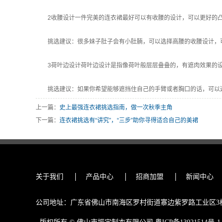
2收腰设计一件完美的连衣裙最好可以有收腰的设计，可以更好的
挑选建议：很多妹子肚子会有小肚腩，可以选择高腰的收腰设计，
3荷叶边设计荷叶边设计是指像荷叶般层层叠叠的，有遮肉效果的
挑选建议：如果你希望能够遮挡住自己的手臂或者胸口的话，可以
上一篇：
史上最强连衣裙挑选指南，做一次秋季主角
下一篇：
连衣裙挑选有“讲究”，“三步”助你寻得适合自己的美裙
合作伙伴:
关于我们
产品中心
招商加盟
新闻中心
丫丫淘宝网
高仿表
公司地址：广东省佛山市南海区罗村街道寨边紫罗路工业区3栋3楼 电话：
md5解密