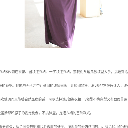
衣裙有V领连衣裙、圆领连衣裙、一字领连衣裙。那我们从这几款领型入手，挑选到
瘦的领型。他能够无形之中让颈部的线条修长，让脸部显瘦。深v领非常性感迷人，浅
喜欢低调而又能够自然显瘦的话，可以选择浅v领连衣裙，v领型不挑肩型又有显瘦作
改善脸部和脖子的视觉比例。不挑脸型，是连衣裙的基础款式。
部分锁骨，适合脖颈较短粗和脸微胖的妹子。浅圆领的修饰作用较小，适合脸小的妹