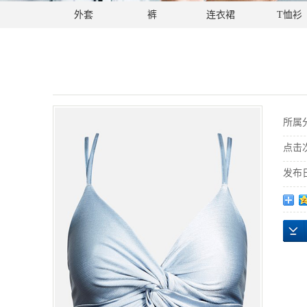
外套
裤
连衣裙
T恤衫
所属
点击
发布